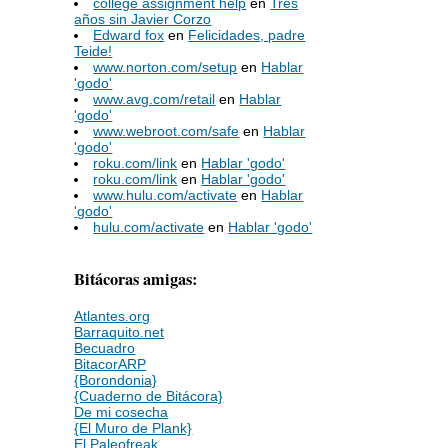
college assignment help
en
Tres
años sin Javier Corzo
Edward fox
en
Felicidades, padre
Teide!
www.norton.com/setup
en
Hablar
'godo'
www.avg.com/retail
en
Hablar
'godo'
www.webroot.com/safe
en
Hablar
'godo'
roku.com/link
en
Hablar 'godo'
roku.com/link
en
Hablar 'godo'
www.hulu.com/activate
en
Hablar
'godo'
hulu.com/activate
en
Hablar 'godo'
Bitácoras amigas:
Atlantes.org
Barraquito.net
Becuadro
BitacorARP
{Borondonia}
{Cuaderno de Bitácora}
De mi cosecha
{El Muro de Plank}
El Paleofreak