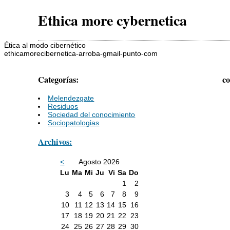
Ethica more cybernetica
Ética al modo cibernético
ethicamorecibernetica-arroba-gmail-punto-com
Categorías:
co
Melendezgate
Residuos
Sociedad del conocimiento
Sociopatologias
Archivos:
<
Agosto 2026
Lu
Ma
Mi
Ju
Vi
Sa
Do
1
2
3
4
5
6
7
8
9
10
11
12
13
14
15
16
17
18
19
20
21
22
23
24
25
26
27
28
29
30