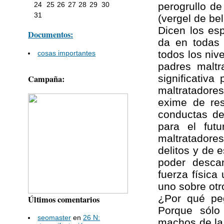
perogrullo de
24
25
26
27
28
29
30
31
(vergel de be
Dicen los esp
Documentos:
da en todas 
todos los niv
cosas importantes
padres maltr
significativa
Campaña:
maltratadore
exime de res
conductas de
para el fut
maltratadore
delitos y de 
poder descan
fuerza físic
uno sobre otr
¿Por qué pe
Últimos comentarios
Porque sólo
seomaster
en
26 N:
machos de la