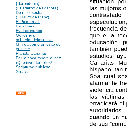
situación, po
{Borondonia}
las mujeres e
{Cuaderno de Bitácora}
De mi cosecha
contrastad
{El Muro de Plank}
especulación
El Paleofreak
Escalones
frecuencia de
Evolucionarios
que el autoc
Gofiosfera
mihteriohdelasiensia
educación p
Mi vida como un osito de
también pued
peluche
Planeta Canarias
estudios ay
Por la boca muere el pez
Canarias, Mu
¡Que inventen ellos!
Scripturae publicae
hispano, tan 
Sildavia
Sea cual sea
alarmante fr
violencia con
las víctimas
erradicará el
autoridades
cuando un n
de sus "compa