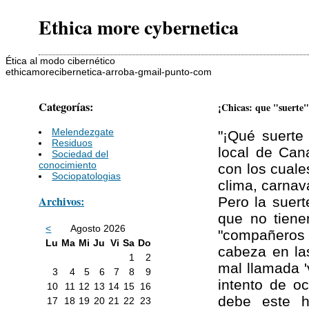
Ethica more cybernetica
Ética al modo cibernético
ethicamorecibernetica-arroba-gmail-punto-com
Categorías:
¡Chicas: que "suerte"
Melendezgate
"¡Qué suerte 
Residuos
local de Cana
Sociedad del
conocimiento
con los cuale
Sociopatologias
clima, carnava
Archivos:
Pero la suer
que no tiene
<
Agosto 2026
"compañeros 
Lu
Ma
Mi
Ju
Vi
Sa
Do
cabeza en las
1
2
mal llamada '
3
4
5
6
7
8
9
intento de o
10
11
12
13
14
15
16
debe este h
17
18
19
20
21
22
23