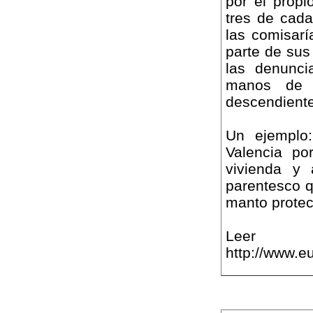
por el propi
tres de cad
las comisarí
parte de sus
las denunci
manos de s
descendientes
Un ejemplo
Valencia po
vivienda y 
parentesco q
manto protect
Le
http://www.e