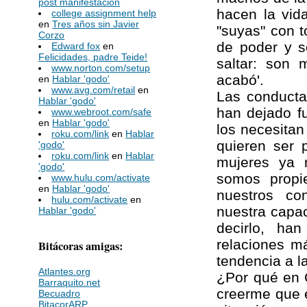
post manifestación
hacen la vid
college assignment help
en
Tres años sin Javier
"suyas" con t
Corzo
de poder y s
Edward fox
en
Felicidades, padre Teide!
saltar: son
www.norton.com/setup
acabó'.
en
Hablar 'godo'
www.avg.com/retail
en
Las conducta
Hablar 'godo'
han dejado f
www.webroot.com/safe
en
Hablar 'godo'
los necesita
roku.com/link
en
Hablar
quieren ser 
'godo'
roku.com/link
en
Hablar
mujeres ya 
'godo'
somos propi
www.hulu.com/activate
en
Hablar 'godo'
nuestros co
hulu.com/activate
en
nuestra capa
Hablar 'godo'
decirlo, ha
relaciones m
Bitácoras amigas:
tendencia a l
Atlantes.org
¿Por qué en 
Barraquito.net
creerme que e
Becuadro
BitacorARP