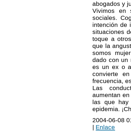
abogados y ju
Vivimos en s
sociales. Co
intención de 
situaciones d
toque a otro
que la angust
somos mujer
dado con un 
es un ex o a
convierte e
frecuencia, e
Las conduct
aumentan en f
las que hay
epidemia. ¡Ch
2004-06-08 01
|
Enlace