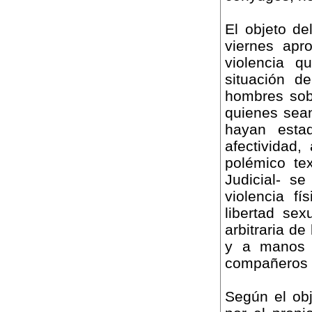
El objeto de
viernes apr
violencia q
situación d
hombres sobr
quienes sea
hayan estad
afectividad,
polémico tex
Judicial- s
violencia fí
libertad sex
arbitraria de
y a manos 
compañeros s
Según el obj