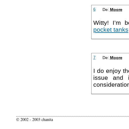
6
De:
Moore
Witty! I’m 
pocket tanks
7
De:
Moore
I do enjoy t
issue and 
consideratio
© 2002 - 2003 chanita