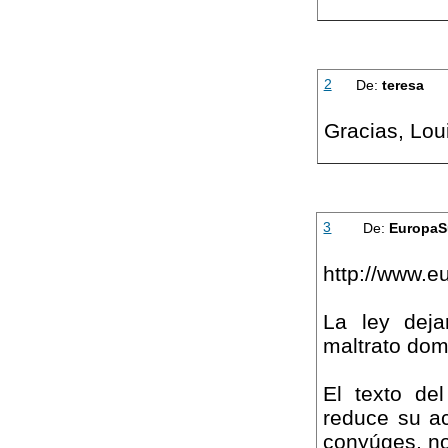
2
De:
teresa
Gracias, Lou
3
De:
EuropaS
http://www.e
La ley deja
maltrato dom
El texto de
reduce su ac
conyúges, no