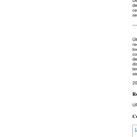
De
de
ce
se
--
Úl
re
to
co
de
di
te
si
20
Re
UR
C