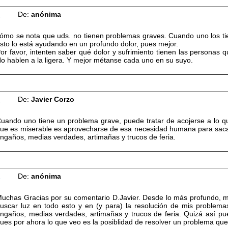
5
De:
anónima
ómo se nota que uds. no tienen problemas graves. Cuando uno los tie
sto lo está ayudando en un profundo dolor, pues mejor.
or favor, intenten saber qué dolor y sufrimiento tienen las personas 
o hablen a la ligera. Y mejor métanse cada uno en su suyo.
6
De:
Javier Corzo
uando uno tiene un problema grave, puede tratar de acojerse a lo q
ue es miserable es aprovecharse de esa necesidad humana para sacar d
ngaños, medias verdades, artimañas y trucos de feria.
7
De:
anónima
uchas Gracias por su comentario D.Javier. Desde lo más profundo, m
uscar luz en todo esto y en (y para) la resolución de mis proble
ngaños, medias verdades, artimañas y trucos de feria. Quizá así pue
ues por ahora lo que veo es la posiblidad de resolver un problema qu