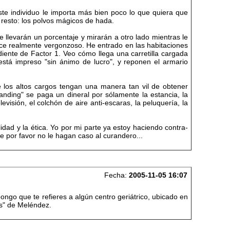
este individuo le importa más bien poco lo que quiera que
l resto: los polvos mágicos de hada.
e llevarán un porcentaje y mirarán a otro lado mientras le
rece realmente vergonzoso. He entrado en las habitaciones
diente de Factor 1. Veo cómo llega una carretilla cargada
está impreso "sin ánimo de lucro", y reponen el armario
 los altos cargos tengan una manera tan vil de obtener
anding" se paga un dineral por sólamente la estancia, la
evisión, el colchón de aire anti-escaras, la peluquería, la
idad y la ética. Yo por mi parte ya estoy haciendo contra-
 por favor no le hagan caso al curandero...
Fecha:
2005-11-05 16:07
ongo que te refieres a algún centro geriátrico, ubicado en
es" de Meléndez.