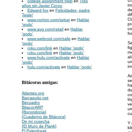
US
college assignment help
en
Tres
in
años sin Javier Corzo
de
Edward fox
en
Felicidades, padre
di
Teide!
Cl
www.norton.com/setup
en
Hablar
pr
'godo'
co
www.avg.com/retail
en
Hablar
fo
'godo'
www.webroot.com/safe
en
Hablar
Sa
'godo'
fi
roku.com/link
en
Hablar 'godo'
me
roku.com/link
en
Hablar 'godo'
al
www.hulu.com/activate
en
Hablar
un
'godo'
im
hulu.com/activate
en
Hablar 'godo'
Ad
se
Bitácoras amigas:
ha
du
Atlantes.org
co
Barraquito.net
ló
Becuadro
ve
BitacorARP
un
{Borondonia}
cu
{Cuaderno de Bitácora}
De mi cosecha
Y 
{El Muro de Plank}
ki
El Paleofreak