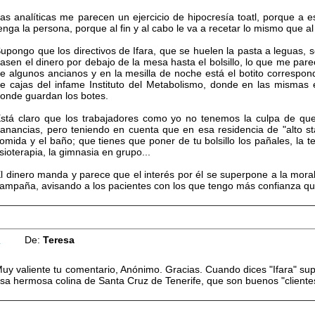
as analíticas me parecen un ejercicio de hipocresía toatl, porque a 
enga la persona, porque al fin y al cabo le va a recetar lo mismo que a
upongo que los directivos de Ifara, que se huelen la pasta a leguas, s
asen el dinero por debajo de la mesa hasta el bolsillo, lo que me pa
e algunos ancianos y en la mesilla de noche está el botito correspon
e cajas del infame Instituto del Metabolismo, donde en las mismas 
onde guardan los botes.
stá claro que los trabajadores como yo no tenemos la culpa de que
anancias, pero teniendo en cuenta que en esa residencia de "alto st
omida y el baño; que tienes que poner de tu bolsillo los pañales, la tel
isioterapia, la gimnasia en grupo...
l dinero manda y parece que el interés por él se superpone a la moral
ampaña, avisando a los pacientes con los que tengo más confianza que
4
De:
Teresa
uy valiente tu comentario, Anónimo. Gracias. Cuando dices "Ifara" sup
sa hermosa colina de Santa Cruz de Tenerife, que son buenos "client