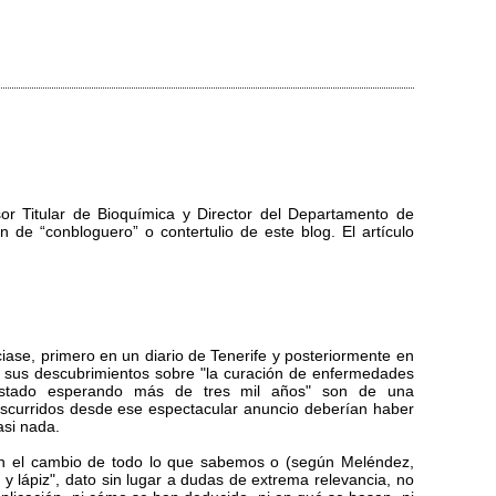
sor Titular de Bioquímica y Director del Departamento de
de “conbloguero” o contertulio de este blog. El artículo
ase, primero en un diario de Tenerife y posteriormente en
s, sus descubrimientos sobre "la curación de enfermedades
 estado esperando más de tres mil años" son de una
nscurridos desde ese espectacular anuncio deberían haber
si nada.
rán el cambio de todo lo que sabemos o (según Meléndez,
 y lápiz", dato sin lugar a dudas de extrema relevancia, no