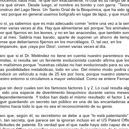
nocemos nada más. Ni qué son exactamente, ni cual es su rango de ap
ra qué sirven. Desde luego, el nombre es bonito y con garra: "Teo
nstruo del Lago Ness. Un Santo Grial de la Bioquímica, que ha sido i
l vez porque en general usamos bolígrafo en lugar de lápiz, y que m
o sí, ya sabemos que es más adecuado comer "entre una vez a la s
mer varias veces al día. Hay que alimentarse así porque "los animales 
or qué fijarnos en los leones, y no en las anacondas, que también s
z al mes. Saldría mas barato, aparte de suponer un ahorro de tiem
ense que deberíamos fijarnos en los murciélagos. O, tal vez, en los
impancés, que ¡vaya por Dios!, comen varias veces al día.
aro que si el Dr. Meléndez no tiene en cuenta nuestro parentesco evo
midas, sí resulta ser un ferviente evolucionista cuando afirma que l
n malísimos porque "nuestras células no han evolucionado para su uso"
las posibilidades metabólicas, todo en uno. Del mismo modo podría 
nducir un vehículo a más de 25 km por hora, porque nuestro sistema
estro entorno si circulamos a mayor velocidad. Como se entere Fernand
gue sin decir cuales son los famosos factores 1 y 2. Lo cual resulta alg
 sido una especie de divertimento bioquímico durante varios mese
dependientemente. Y todos han dado el mismo resultado: el factor 1 es
guir guardando un secreto tan público es una de las encantadoras ac
tismo hacia todo lo que no sea el reconocimiento de su genio.
aro que, según él, su secretismo se debe a que "lo está patentando"
n, tan secreta, que parece ser la ignoran incluso en el US Patent O
licitudes de patente. Es verdad que el que nadie haya sido capaz de en