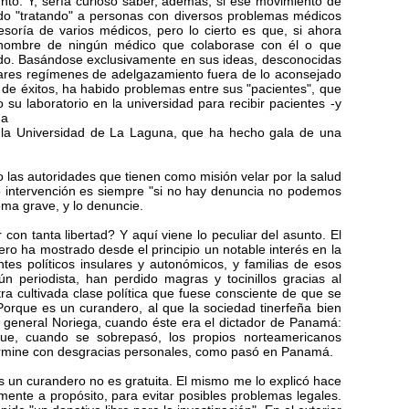
unto. Y, sería curioso saber, además, si ese movimiento de
ado "tratando" a personas con diversos problemas médicos
esoría de varios médicos, pero lo cierto es que, si ahora
 nombre de ningún médico que colaborase con él o que
ndo. Basándose exclusivamente en sus ideas, desconocidas
liares regímenes de adelgazamiento fuera de lo aconsejado
 de éxitos, ha habido problemas entre sus "pacientes", que
su laboratorio en la universidad para recibir pacientes -y
ha
e la Universidad de La Laguna, que ha hecho gala de una
las autoridades que tienen como misión velar por la salud
o intervención es siempre "si no hay denuncia no podemos
ma grave, y lo denuncie.
con tanta libertad? Y aquí viene lo peculiar del asunto. El
ro ha mostrado desde el principio un notable interés en la
ntes políticos insulares y autonómicos, y familias de esos
lgún periodista, han perdido magras y tocinillos gracias al
a cultivada clase política que fuese consciente de que se
orque es un curandero, al que la sociedad tinerfeña bien
 general Noriega, cuando éste era el dictador de Panamá:
ue, cuando se sobrepasó, los propios norteamericanos
rmine con desgracias personales, como pasó en Panamá.
es un curandero no es gratuita. El mismo me lo explicó hace
te a propósito, para evitar posibles problemas legales.