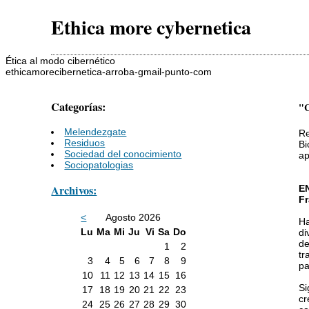
Ethica more cybernetica
Ética al modo cibernético
ethicamorecibernetica-arroba-gmail-punto-com
Categorías:
"C
Melendezgate
Re
Residuos
Bi
Sociedad del conocimiento
ap
Sociopatologias
Archivos:
E
Fr
<
Agosto 2026
Ha
Lu
Ma
Mi
Ju
Vi
Sa
Do
di
d
1
2
tr
3
4
5
6
7
8
9
pa
10
11
12
13
14
15
16
Si
17
18
19
20
21
22
23
cr
24
25
26
27
28
29
30