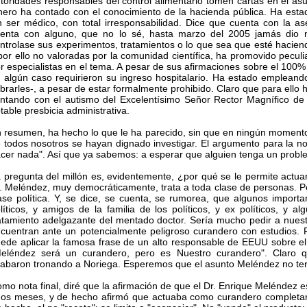
toridades responsables del control alimentario tomen cartas en el as
nero ha contado con el conocimiento de la hacienda pública. Ha est
n ser médico, con total irresponsabilidad. Dice que cuenta con la as
enta con alguno, que no lo sé, hasta marzo del 2005 jamás dio
ntrolase sus experimentos, tratamientos o lo que sea que esté hacie
por ello no valoradas por la comunidad científica, ha promovido pecu
r especialistas en el tema. A pesar de sus afirmaciones sobre el 100%
 algún caso requirieron su ingreso hospitalario. Ha estado empleando 
brarles-, a pesar de estar formalmente prohibido. Claro que para ello 
ntando con el autismo del Excelentísimo Señor Rector Magnífico d
table presbicia administrativa.
 resumen, ha hecho lo que le ha parecido, sin que en ningún momento 
 todos nosotros se hayan dignado investigar. El argumento para la n
cer nada". Así que ya sabemos: a esperar que alguien tenga un proble
 pregunta del millón es, evidentemente, ¿por qué se le permite actuar 
. Meléndez, muy democráticamente, trata a toda clase de personas. Pe
ase política. Y, se dice, se cuenta, se rumorea, que algunos importa
líticos, y amigos de la familia de los políticos, y ex políticos, y a
atamiento adelgazante del mentado doctor. Sería mucho pedir a nuestr
cuentran ante un potencialmente peligroso curandero con estudios. P
ede aplicar la famosa frase de un alto responsable de EEUU sobre el
eléndez será un curandero, pero es Nuestro curandero". Claro q
abaron tronando a Noriega. Esperemos que el asunto Meléndez no te
mo nota final, diré que la afirmación de que el Dr. Enrique Meléndez 
os meses, y de hecho afirmó que actuaba como curandero completamen