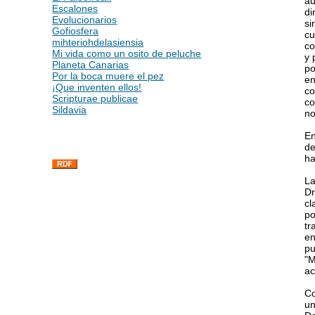
au
Escalones
di
Evolucionarios
si
Gofiosfera
cu
mihteriohdelasiensia
co
Mi vida como un osito de peluche
y 
Planeta Canarias
po
Por la boca muere el pez
en
¡Que inventen ellos!
co
Scripturae publicae
co
Sildavia
no
En
de
ha
La
Dr
cl
po
tr
en
pu
"M
ac
Co
un