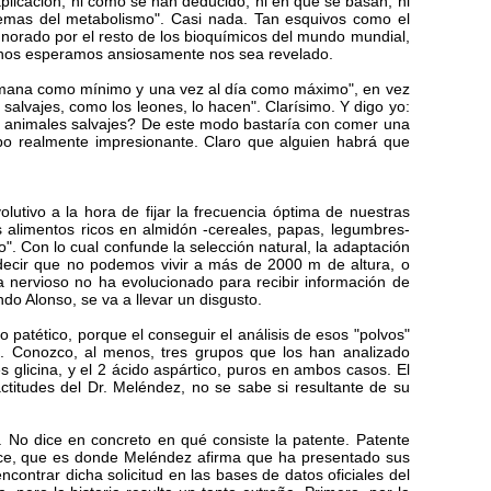
licación, ni cómo se han deducido, ni en qué se basan, ni
remas del metabolismo". Casi nada. Tan esquivos como el
gnorado por el resto de los bioquímicos del mundo mundial,
uchos esperamos ansiosamente nos sea revelado.
emana como mínimo y una vez al día como máximo", en vez
salvajes, como los leones, lo hacen". Clarísimo. Y digo yo:
on animales salvajes? De este modo bastaría con comer una
po realmente impresionante. Claro que alguien habrá que
lutivo a la hora de fijar la frecuencia óptima de nuestras
os alimentos ricos en almidón -cereales, papas, legumbres-
. Con lo cual confunde la selección natural, la adaptación
decir que no podemos vivir a más de 2000 m de altura, o
 nervioso no ha evolucionado para recibir información de
o Alonso, se va a llevar un disgusto.
o patético, porque el conseguir el análisis de esos "polvos"
s. Conozco, al menos, tres grupos que los han analizado
 glicina, y el 2 ácido aspártico, puros en ambos casos. El
titudes del Dr. Meléndez, no se sabe si resultante de su
. No dice en concreto en qué consiste la patente. Patente
ffice, que es donde Meléndez afirma que ha presentado sus
contrar dicha solicitud en las bases de datos oficiales del