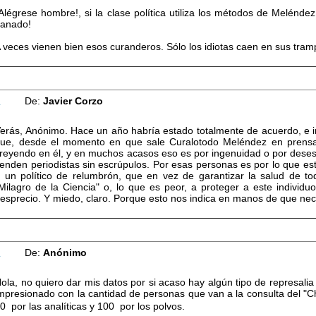
Alégrese hombre!, si la clase política utiliza los métodos de Melénd
anado!
 veces vienen bien esos curanderos. Sólo los idiotas caen en sus tram
2
De:
Javier Corzo
erás, Anónimo. Hace un año habría estado totalmente de acuerdo, e in
ue, desde el momento en que sale Curalotodo Meléndez en prensa
reyendo en él, y en muchos acasos eso es por ingenuidad o por desespe
enden periodistas sin escrúpulos. Por esas personas es por lo que est
 un político de relumbrón, que en vez de garantizar la salud de 
Milagro de la Ciencia" o, lo que es peor, a proteger a este individ
esprecio. Y miedo, claro. Porque esto nos indica en manos de que ne
3
De:
Anónimo
ola, no quiero dar mis datos por si acaso hay algún tipo de represalia p
mpresionado con la cantidad de personas que van a la consulta del 
0  por las analíticas y 100  por los polvos.