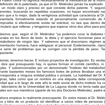
 Patent Office no significa necesariamente la inexistencia de la misma,
definición de lo patentado, ya que el Dr. Meléndez jamás ha explicado
 un modo claro y preciso en qué consiste dicha patente. Y, segundo
ferentes, buscando en repetidas ocasiones, no hayan encontrado n
aro que a lo mejor, dada la vertiginosa actividad que caracteriza al D
esentarla formalmente estando él personalmente convencido de 
mpruebe si efectivamente existe tal solicitud, no sea que dentro
rmulario que rellenar, y tengamos que esperar otros dos años para po
bemos que, según el Dr. Meléndez "ya podemos curar la diabetes ti
guraba en los libros de texto: la dieta y el ejercicio funcionan par
tabolismo de ningún tipo. Y sabemos que el draconiano régimen qu
imentación humana, hace adelgazar al personal. Evidentemente, clar
a serie de problemas que se corrigen con la pérdida de peso. T
pactante.
emás, tenemos becas. E incluso proyectos de investigación. Es verdad
 dice qué presupuesto hay, ni quines forman el comité científico, ni
ylas. Y subvencionadas por un denominado "Instituto del metabolismo 
rante bastantes meses los famosos botes de polvos llevaban una 
rrespondía a ninguna entidad pública o privada. La habilidad del Dr. 
gicas, tales como que un nombre en una etiqueta debe corresponde
rdad que a lo largo de este año la sede social de dicho instituto ha
 laboratorio de la Universidad de La Laguna donde no tenía nada que 
ales son sus miembros (aparte de los dos Doctores Meléndez, padre e 
ahora empieza lo realmente preocupante. En estos meses el Dr. Melé
los y kilos de un producto sin identificar a varios miles de personas