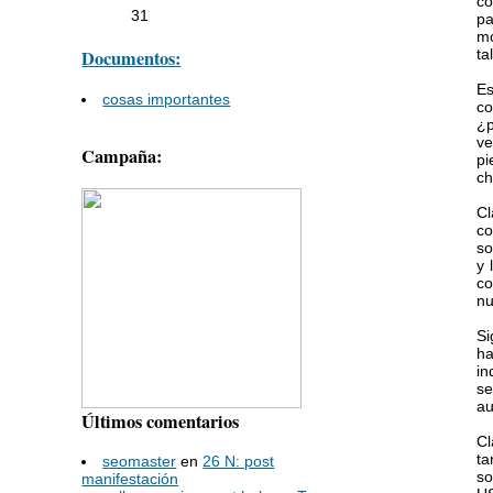
co
31
pa
mo
ta
Documentos:
Es
cosas importantes
co
¿p
ve
Campaña:
pi
ch
Cl
co
so
y 
co
nu
Si
ha
in
se
au
Últimos comentarios
Cl
ta
seomaster
en
26 N: post
so
manifestación