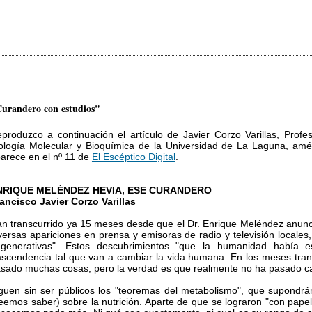
urandero con estudios"
produzco a continuación el artículo de Javier Corzo Varillas, Profe
ología Molecular y Bioquímica de la Universidad de La Laguna, amén 
arece en el nº 11 de
El Escéptico Digital
.
NRIQUE MELÉNDEZ HEVIA, ESE CURANDERO
ancisco Javier Corzo Varillas
n transcurrido ya 15 meses desde que el Dr. Enrique Meléndez anunci
versas apariciones en prensa y emisoras de radio y televisión locale
egenerativas". Estos descubrimientos "que la humanidad había
ascendencia tal que van a cambiar la vida humana. En los meses tra
sado muchas cosas, pero la verdad es que realmente no ha pasado ca
guen sin ser públicos los "teoremas del metabolismo", que supond
eemos saber) sobre la nutrición. Aparte de que se lograron "con papel