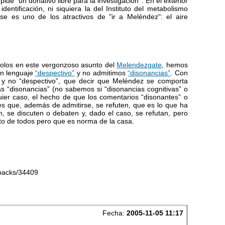
pide "un donativo libre para la investigación". En el exterior
ntificación, ni siquiera la del Instituto del metabolismo
se es uno de los atractivos de "ir a Meléndez": el aire
solos en este vergonzoso asunto del
Melendezgate
, hemos
un lenguaje
“despectivo”
y no admitimos
“disonancias”
. Con
y no “despectivo”, que decir que Meléndez se comporta
 “disonancias” (no sabemos si “disonancias cognitivas” o
uier caso, el hecho de que los comentarios “disonantes” o
 es que, además de admitirse, se refuten, que es lo que ha
n, se discuten o debaten y, dado el caso, se refutan, pero
o de todos pero que es norma de la casa.
kbacks/34409
Fecha:
2005-11-05 11:17