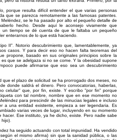
 pero la historia resulta un tanto extraña. Primero, por la
, porque resulta difícil entender el que varias personas
ada que se parezca remotamente a las famosas patentes.
r. Meléndez, se le ha pasado por alto el pequeño detalle de
haberlo hecho. Desde aquí le aconsejo vivamente que
 de un tiempo se dé cuenta de que le faltaba un pequeño
der enterarnos de lo que está haciendo.
po II". Notorio descubrimiento que, lamentablemente, ya
a esos casos. Y para decir eso no hacen falta teoremas del
e propone, basado en sus originales principios sobre la
o es que se adelgaza si no se come. Y la obesidad supone
ampoco puede afirmarse que eso sea un descubrimiento
 que el plazo de solicitud se ha prorrogado dos meses, no
 de donde saldrá el dinero. Pero convocatorias, haberlas,
celular" que, por fin, existe. Y escribo "por fin" porque
etiqueta con tal nombre, nombre que en ese momento no
Meléndez para prescindir de las minucias legales e incluso
r a una entidad existente, empieza a ser legendaria. Es
 cambiado varias veces de lugar, incluyendo en su momento
hacer. Ese instituto, ya he dicho, existe. Pero nadie sabe
hijo).
ndez ha seguido actuando con total impunidad. Ha vendido
 (según el mismo afirma) sin que la sanidad pública, o las