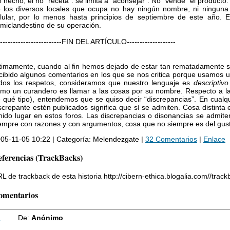
 hecho, el no "receta": se limita a "aconsejar". No "vende" el producto: 
 los diversos locales que ocupa no hay ningún nombre, ni ninguna ide
lular, por lo menos hasta principios de septiembre de este año. E
miclandestino de su operación.
-------------------------FIN DEL ARTÍCULO-------------------
timamente, cuando al fin hemos dejado de estar tan rematadamente 
cibido algunos comentarios en los que se nos critica porque usamos 
dos los respetos, consideramos que nuestro lenguaje es
descriptivo
mo un curandero es llamar a las cosas por su nombre. Respecto a las
 qué tipo), entendemos que se quiso decir “discrepancias”. En cualq
screpante estén publicados significa que sí se admiten. Cosa distinta
nido lugar en estos foros. Las discrepancias o disonancias se admite
empre con razones y con argumentos, cosa que no siempre es del gust
05-11-05 10:22 | Categoría: Melendezgate |
32 Comentarios
|
Enlace
ferencias (TrackBacks)
L de trackback de esta historia http://cibern-ethica.blogalia.com//trac
omentarios
1
De:
Anónimo