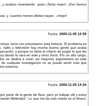
ez...y acaban reventando...pues ¡Tanto mejor!, ¡Eso hemos
pas, y, cuantos menos idiotas hayan...¡mejor!
Fecha:
2005-11-05 12:59
cluso vería con entusiasmo esta historia. El problema es
, radio y televisión hay mucha buena gente que acaba
ración, o porque no tiene el criterio de juzgar lo que les
oy dando la vara en este y otros foros. Por un alto cargo,
todos se dedica a creer sin mayores argumentos en este
uo de cualquier investigación no se puede sentir más que
cios estamos.
Fecha:
2005-11-05 14:34
or parte de la gente de Ifara, pero yo trabajo allí y estoy
"Chamán Meléndez". Lo que me da más miedo es el dinero,