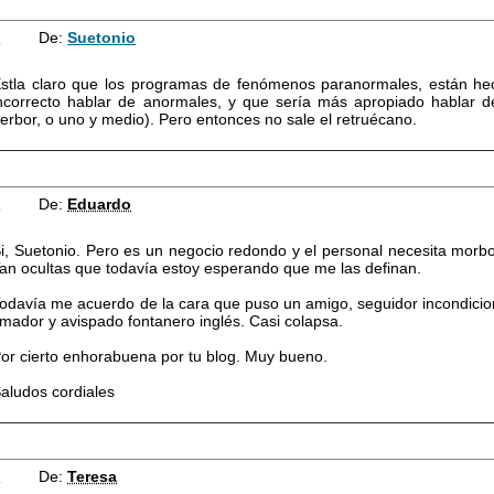
7
De:
Suetonio
stla claro que los programas de fenómenos paranormales, están he
ncorrecto hablar de anormales, y que sería más apropiado hablar d
erbor, o uno y medio). Pero entonces no sale el retruécano.
8
De:
Eduardo
i, Suetonio. Pero es un negocio redondo y el personal necesita morbo
an ocultas que todavía estoy esperando que me las definan.
odavía me acuerdo de la cara que puso un amigo, seguidor incondici
imador y avispado fontanero inglés. Casi colapsa.
or cierto enhorabuena por tu blog. Muy bueno.
aludos cordiales
9
De:
Teresa