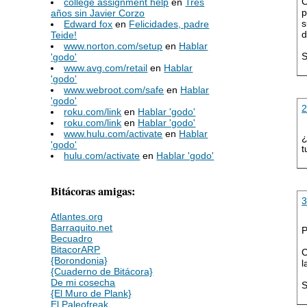
C
college assignment help
en
Tres
p
años sin Javier Corzo
s
Edward fox
en
Felicidades, padre
d
Teide!
www.norton.com/setup
en
Hablar
S
'godo'
www.avg.com/retail
en
Hablar
'godo'
www.webroot.com/safe
en
Hablar
'godo'
roku.com/link
en
Hablar 'godo'
roku.com/link
en
Hablar 'godo'
www.hulu.com/activate
en
Hablar
¿
'godo'
t
hulu.com/activate
en
Hablar 'godo'
Bitácoras amigas:
Atlantes.org
Barraquito.net
P
Becuadro
BitacorARP
C
{Borondonia}
l
{Cuaderno de Bitácora}
De mi cosecha
S
{El Muro de Plank}
El Paleofreak