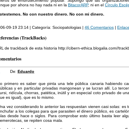
neros de embrutecimiento popular. Supongo que las organizaciones
nque por ahora no hay nada ni en la
BitacorARP
, ni en el
Círculo Escé
otestemos. No con nuestro dinero. No con mi dinero.
06-09-19 23:14 | Categoría: Sociopatologias |
46 Comentarios
|
Enlac
ferencias (TrackBacks)
L de trackback de esta historia http://cibern-ethica.blogalia.com//trac
omentarios
1
De:
Eduardo
o primero es saber que pinta una tele pública canaria habiendo c
úblicas y en particular privadas mangonean y se lucran allí. Lo terce
ursi, ridícula, chorras, patética, inútil y en especial coto privado de una
ue es igual), que es lo mismo.
na vez considerando lo anterior las respuestan vienen casi solas: es t
nchufar a los colegas para que parasiten el dinero público, es cartelón 
slas desde hace o siglos. Para comprobar esto último basta leer alg
emerotecas, se repiten cosa mala.