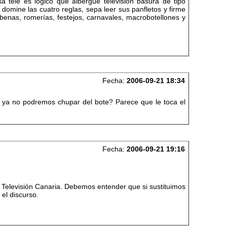
 tele es lógico que albergue televisión basura de tipo
omine las cuatro reglas, sepa leer sus panfletos y firme
enas, romerías, festejos, carnavales, macrobotellones y
Fecha:
2006-09-21 18:34
 ya no podremos chupar del bote? Parece que le toca el
Fecha:
2006-09-21 19:16
 Televisión Canaria. Debemos entender que si sustituimos
 el discurso.