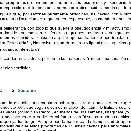
os programas de fenómenos paranormales, esotéricos y pseudocientíf
s imposible que todos sean anormales o disminuidos mentales. Te 
lguien que, por razones puramente biológicas, ha nacido con y sufre
nsulto una limitación de la que no es responsable, es cuando menos, in
i beligerancia con todo lo que suene a pseudociencia y mi activismo e
e impiden no considerar inferiores a quienes, por las razones que s
ebemos considerar culpable a quien apenas ha tenido oportunidad de 
ientífica sólida? ¿Nos asiste algún derecho a vilipendiar a aquellos 
rrogancia intelectual?
e condenan las ideas, pero no a las personas. Y no es una cuestión de 
aludos cordiales.
12
De:
Suetonio
uando escribía mi comentario sabía que tardaría poco en tener que 
enedicto XVI, que segun dicen es infalible (del latín infallibilis, o sea "
res veces (como San Pedro), en menos de una semana, imagínate yo,
o necesito tener a nadie en mi familia con "discapacidades cognitiv
orque ya los tengo. Así que puedo hablar con la tranquilidad de quie
ipótesis de que estos programas de TV estén hechos para anormales.
ara "el bien de interés general".