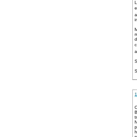
L
e
a
i
M
m
d
c
a
S
S
C
B
t
N
p
h
p