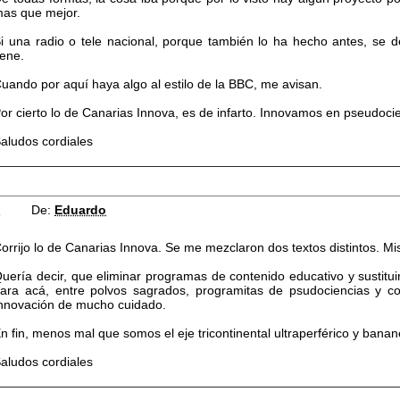
as que mejor.
i una radio o tele nacional, porque también lo ha hecho antes, se 
iene.
uando por aquí haya algo al estilo de la BBC, me avisan.
or cierto lo de Canarias Innova, es de infarto. Innovamos en pseudoci
aludos cordiales
6
De:
Eduardo
orrijo lo de Canarias Innova. Se me mezclaron dos textos distintos. Mi
uería decir, que eliminar programas de contenido educativo y sustitui
ara acá, entre polvos sagrados, programitas de psudociencias y c
nnovación de mucho cuidado.
n fin, menos mal que somos el eje tricontinental ultraperférico y banan
aludos cordiales