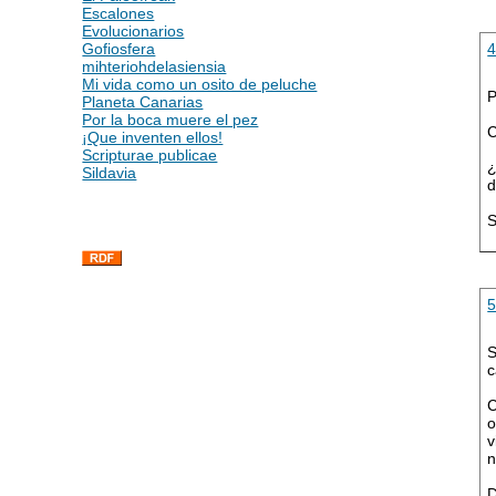
Escalones
Evolucionarios
Gofiosfera
mihteriohdelasiensia
Mi vida como un osito de peluche
P
Planeta Canarias
Por la boca muere el pez
C
¡Que inventen ellos!
Scripturae publicae
¿
Sildavia
d
S
S
c
C
o
v
n
D