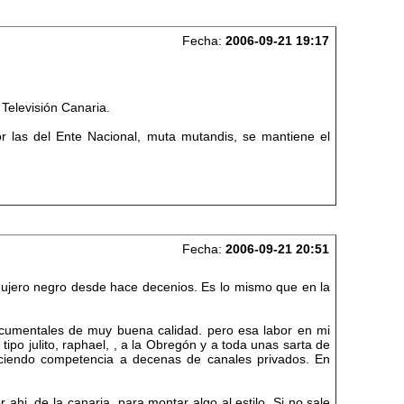
Fecha:
2006-09-21 19:17
Televisión Canaria.
r las del Ente Nacional, muta mutandis, se mantiene el
Fecha:
2006-09-21 20:51
gujero negro desde hace decenios. Es lo mismo que en la
ocumentales de muy buena calidad. pero esa labor en mi
po julito, raphael, , a la Obregón y a toda unas sarta de
haciendo competencia a decenas de canales privados. En
ahi, de la canaria, para montar algo al estilo. Si no sale