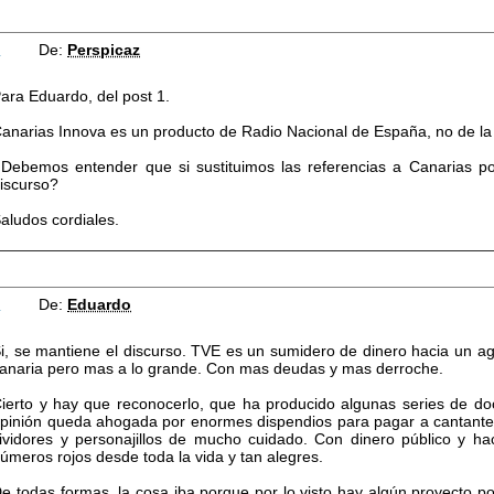
4
De:
Perspicaz
ara Eduardo, del post 1.
anarias Innova es un producto de Radio Nacional de España, no de la 
Debemos entender que si sustituimos las referencias a Canarias po
iscurso?
aludos cordiales.
5
De:
Eduardo
i, se mantiene el discurso. TVE es un sumidero de dinero hacia un a
anaria pero mas a lo grande. Con mas deudas y mas derroche.
ierto y hay que reconocerlo, que ha producido algunas series de d
pinión queda ahogada por enormes dispendios para pagar a cantante ti
ividores y personajillos de mucho cuidado. Con dinero público y 
úmeros rojos desde toda la vida y tan alegres.
e todas formas, la cosa iba porque por lo visto hay algún proyecto por 