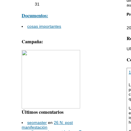
di
31
au
Pr
Documentos:
cosas importantes
20
Re
Campaña:
UR
C
L
p
c
q
U
Últimos comentarios
e
i
h
seomaster
en
26 N: post
manifestación