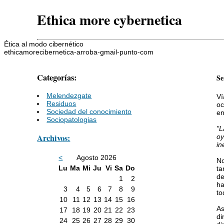
Ethica more cybernetica
Ética al modo cibernético
ethicamorecibernetica-arroba-gmail-punto-com
Categorías:
Se
Melendezgate
Ví
Residuos
oc
Sociedad del conocimiento
en
Sociopatologias
"L
Archivos:
oy
in
<
Agosto 2026
No
Lu
Ma
Mi
Ju
Vi
Sa
Do
ta
de
1
2
ha
3
4
5
6
7
8
9
to
10
11
12
13
14
15
16
As
17
18
19
20
21
22
23
di
24
25
26
27
28
29
30