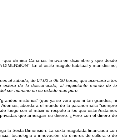
-que elimina Canarias Innova en diciembre y que desde
 DIMENSIÓN". En el estilo magufo habitual y manidísimo,
s al sábado, de 04:00 a 05:00 horas, que acercará a los
 esfera de lo desconocido, al inquietante mundo de lo
 del ser humano en su estado más puro.
grandes misterios" (que ya se verá que ni tan grandes, ni
arse. Además, abordará el mundo de la paranormalia "siempre
esde luego con el máximo respeto a los que están/estamos
privadas que arriesgan su dinero. ¿Pero con el dinero de
anga la Sexta Dimensión. La sexta magufada financiada con
ncia, tecnología e innovación, de dineros de cultura o de