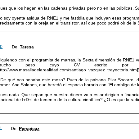
ues que los hagan en las cadenas privadas pero no en las públicas, S
o soy oyente asidua de RNE1 y me fastidia que incluyan esas program
recisamente con la oreja en el transistor, así que poco podré oir de la
10
De:
Teresa
iguiendo con el programita de marras, la Sexta dimensión de RNE1 va
mucho peso cuyo CV escrito por é
ttp://www.masalladelarealidad.com/santiago_vazquez_trayectoria.htm]}
De qué nos sonaba este mozo? Pues de la paisana Pilar Socorro, d
omer. Ana Solanes, que heredó el espacio horario con "El ombligo de l
ues nada. Que sepan que nuestro dinero va a estar dirigido a financi
acional de I+D+I de fomento de la cultura científica? ¿O es que la rad
1
De:
Perspicaz