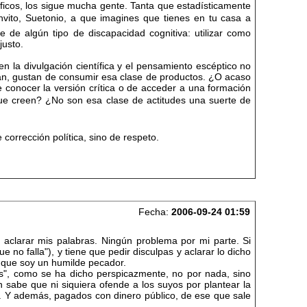
icos, los sigue mucha gente. Tanta que estadísticamente
invito, Suetonio, a que imagines que tienes en tu casa a
 de algún tipo de discapacidad cognitiva: utilizar como
justo.
n la divulgación científica y el pensamiento escéptico no
ean, gustan de consumir esa clase de productos. ¿O acaso
conocer la versión crítica o de acceder a una formación
que creen? ¿No son esa clase de actitudes una suerte de
corrección política, sino de respeto.
Fecha:
2006-09-24 01:59
aclarar mis palabras. Ningún problema por mi parte. Si
que no falla"), y tiene que pedir disculpas y aclarar lo dicho
 que soy un humilde pecador.
as", como se ha dicho perspicazmente, no por nada, sino
n sabe que ni siquiera ofende a los suyos por plantear la
 Y además, pagados con dinero público, de ese que sale