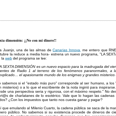
xta dimensión: ¡¡No con mi dinero!!
a Juanjo, una de las almas de
Canarias Innova,
me entero que RNE 
tubre la reduce a media hora- estrena un nuevo programa, "LA SEXTA
 la
web
del programa se lee:
A SEXTA DIMENSIÓN es un nuevo espacio para la madrugada del vierne
entes de Radio 1 al terreno de los fenómenos paranormales, a la
explicado… el apasionante mundo de los enigmas y grandes misterios
 sabemos si el "estado más puro" corresponde al ser humano, a los "
n misterios) o a lo que el escribiente de la nota ingirió para inspir
sde una perspectiva seria y rigurosa, con el máximo respeto." No d
rt@s de charlatanes de lo esotérico. Vale que lo hagan las cadenas 
dos? ¿Con los impuestos que tanto nos cuesta ganar y pagar?
í que emulando al Milenio Cuarto, la cadena pública se saca de la m
nero público. No sabemos si su existencia procede de dineros de cie