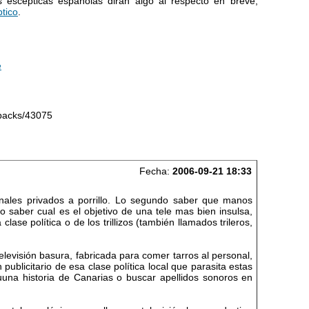
 escépticas españolas dirán algo al respecto en breve,
ptico
.
e
kbacks/43075
Fecha:
2006-09-21 18:33
anales privados a porrillo. Lo segundo saber que manos
ro saber cual es el objetivo de una tele mas bien insulsa,
 clase política o de los trillizos (también llamados trileros,
elevisión basura, fabricada para comer tarros al personal,
publicitario de esa clase política local que parasita estas
uuna historia de Canarias o buscar apellidos sonoros en