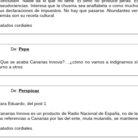
onclusión. Nadie da lo que no tiene. El olmo no produce peras. Esa
seudociencias. Interesa que la chusma sea analfabeta o como mucho d
us declaraciones de impuestos. No hay que pasarse. Abundantes verb
emás son su receta cultural.
aludos cordiales
2
De:
Pepe
Que se acaba Canarias Innova?....¿cómo no vamos a indignarnos sí
urno a otros
3
De:
Perspicaz
ara Eduardo, del post 1.
anarias Innova es un producto de Radio Nacional de España, no de la
as referencias a Canarias por las del ente, muta mutandis, se mantiene
aludos cordiales.