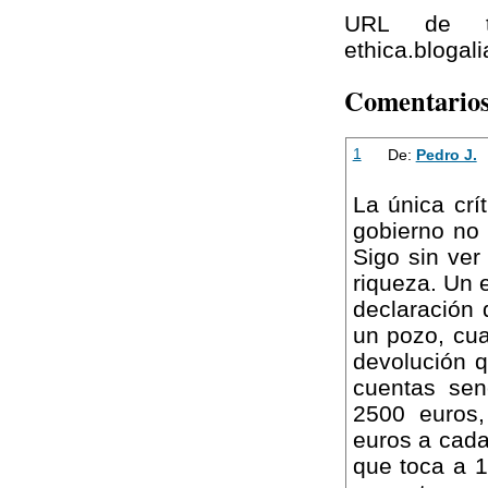
URL de tra
ethica.blogal
Comentario
1
De:
Pedro J.
La única crí
gobierno no 
Sigo sin ver 
riqueza. Un 
declaración 
un pozo, cu
devolución 
cuentas senc
2500 euros
euros a cada
que toca a 1