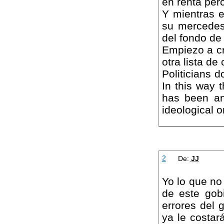
en renta perc
Y mientras 
su mercedes
del fondo de
Empiezo a cr
otra lista de
Politicians d
In this way 
has been and
ideological or
2
De:
JJ
Yo lo que no
de este gob
errores del 
ya le costar