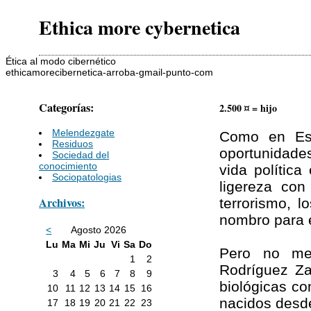
Ethica more cybernetica
Ética al modo cibernético
ethicamorecibernetica-arroba-gmail-punto-com
Categorías:
2.500 ¤ = hijo
Melendezgate
Como en Es
Residuos
oportunidade
Sociedad del
conocimiento
vida política
Sociopatologias
ligereza con
Archivos:
terrorismo, 
nombro para e
<
Agosto 2026
Lu
Ma
Mi
Ju
Vi
Sa
Do
Pero no men
1
2
Rodríguez Za
3
4
5
6
7
8
9
biológicas c
10
11
12
13
14
15
16
nacidos desde
17
18
19
20
21
22
23