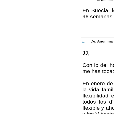
En Suecia, 
96 semanas :
5
De:
Anónima
JJ,
Con lo del ho
me has tocad
En enero de 
la vida fami
flexibilidad
todos los d
flexible y ah
y los V hasta