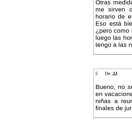
Otras medida
me sirven d
horario de e
Eso está bi
¿pero como h
luego las ho
tengo a las 
6
De:
JJ
Bueno, no s
en vacacione
niñas a reun
finales de ju