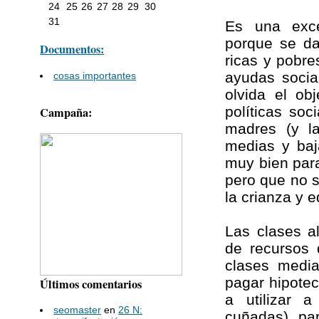
24
25
26
27
28
29
30
31
Es una exce
porque se da
Documentos:
ricas y pobre
ayudas socia
cosas importantes
olvida el ob
políticas so
Campaña:
madres (y la
medias y baj
muy bien para 
pero que no s
la crianza y 
Las clases a
de recursos 
clases media
pagar hipotec
Últimos comentarios
a utilizar 
seomaster
en
26 N:
cuñadas) par