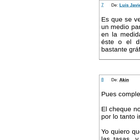
7
De:
Luis Javi
Es que se ve
un medio par
en la medid
éste o el d
bastante gráf
8
De:
Akin
Pues comple
El cheque no
por lo tanto i
Yo quiero qu
las tasas, 