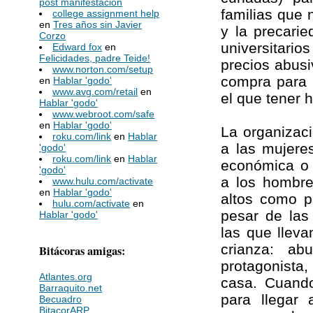
post manifestación
familias que 
college assignment help
en
Tres años sin Javier
y la precarie
Corzo
universitario
Edward fox
en
Felicidades, padre Teide!
precios abusi
www.norton.com/setup
compra para r
en
Hablar 'godo'
www.avg.com/retail
en
el que tener h
Hablar 'godo'
www.webroot.com/safe
en
Hablar 'godo'
La organizaci
roku.com/link
en
Hablar
a las mujere
'godo'
roku.com/link
en
Hablar
económica o d
'godo'
a los hombre
www.hulu.com/activate
en
Hablar 'godo'
altos como p
hulu.com/activate
en
pesar de las 
Hablar 'godo'
las que llev
crianza: a
Bitácoras amigas:
protagonista
Atlantes.org
casa. Cuando
Barraquito.net
para llegar
Becuadro
BitacorARP