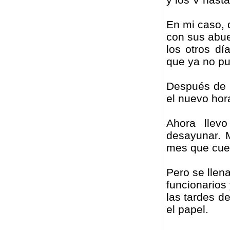
En mi caso, 
con sus abue
los otros dí
que ya no pu
Después de u
el nuevo hora
Ahora llev
desayunar. 
mes que cues
Pero se llen
funcionarios 
las tardes d
el papel.