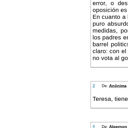
error, o de
oposición es
En cuanto a 
puro absurd
medidas, por
los padres en
barrel polit
claro: con e
no vota al go
3
De:
Anónima
Teresa, tiene
4
De:
Algernon