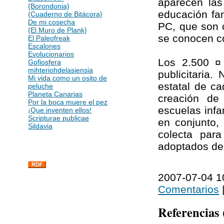
aparecen las
{Borondonia}
educación fam
{Cuaderno de Bitácora}
De mi cosecha
PC, que son 
{El Muro de Plank}
se conocen c
El Paleofreak
Escalones
Evolucionarios
Los 2.500 ¤
Gofiosfera
mihteriohdelasiensia
publicitaria
Mi vida como un osito de
estatal de c
peluche
Planeta Canarias
creación de
Por la boca muere el pez
escuelas infa
¡Que inventen ellos!
Scripturae publicae
en conjunto,
Sildavia
colecta para
adoptados des
2007-07-04 10
Comentarios
Referencias