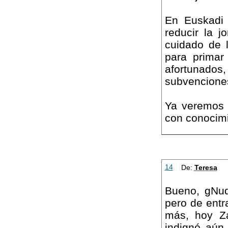
En Euskadi 
reducir la 
cuidado de 
para primar
afortunado
subvenciones
Ya veremos 
con conocimi
14
De:
Teresa
Bueno, gNud
pero de entr
más, hoy Za
indignó aún 