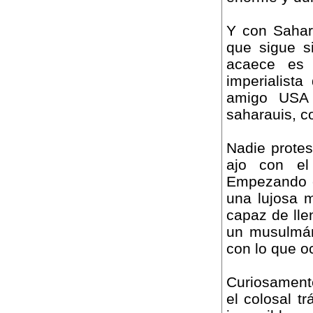
Y con Sahar
que sigue s
acaece es 
imperialista
amigo USA 
saharauis, c
Nadie protes
ajo con el
Empezando c
una lujosa m
capaz de lle
un musulmán
con lo que oc
Curiosament
el colosal t