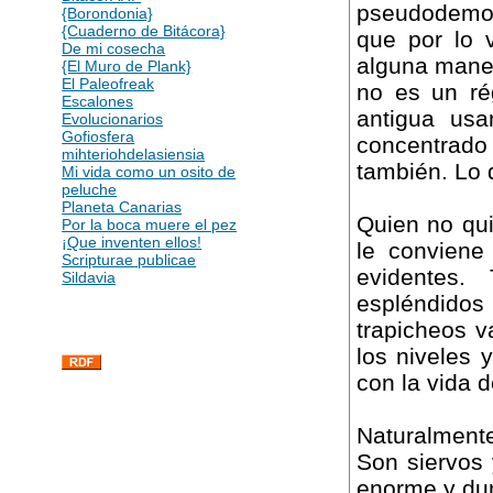
pseudodemocr
{Borondonia}
{Cuaderno de Bitácora}
que por lo v
De mi cosecha
alguna maner
{El Muro de Plank}
El Paleofreak
no es un ré
Escalones
antigua usa
Evolucionarios
Gofiosfera
concentrad
mihteriohdelasiensia
también. Lo
Mi vida como un osito de
peluche
Planeta Canarias
Quien no qui
Por la boca muere el pez
¡Que inventen ellos!
le convien
Scripturae publicae
evidentes.
Sildavia
espléndidos
trapicheos v
los niveles 
con la vida 
Naturalment
Son siervos 
enorme y du