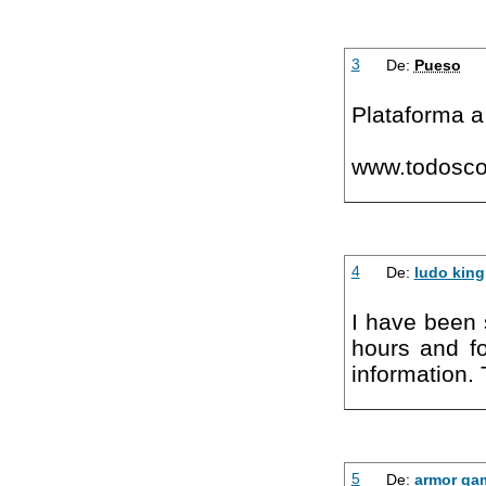
3
De:
Pueso
Plataforma a
www.todosco
4
De:
ludo king
I have been s
hours and fo
information.
5
De:
armor ga