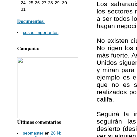
Los saharaui
24
25
26
27
28
29
30
31
los sectores
a ser todos l
Documentos:
hagan negocio
cosas importantes
No existen c
No rigen los
Campaña:
más fuerte. A
Unidos sigue
y miran para
ejemplo es e
que no es s
realizados po
califa.
Seguirá la 
seguirán la
Últimos comentarios
desierto (des
seomaster
en
26 N:
ver si alguie