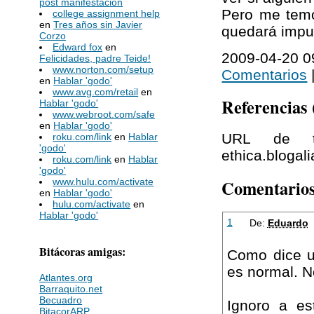
post manifestación
Pero me temo
college assignment help
en
Tres años sin Javier
quedará impu
Corzo
Edward fox
en
2009-04-20 09
Felicidades, padre Teide!
www.norton.com/setup
Comentarios
en
Hablar 'godo'
www.avg.com/retail
en
Referencias
Hablar 'godo'
www.webroot.com/safe
en
Hablar 'godo'
URL de tra
roku.com/link
en
Hablar
'godo'
ethica.blogal
roku.com/link
en
Hablar
'godo'
Comentario
www.hulu.com/activate
en
Hablar 'godo'
hulu.com/activate
en
Hablar 'godo'
1
De:
Eduardo
Bitácoras amigas:
Como dice u
es normal. No
Atlantes.org
Barraquito.net
Becuadro
Ignoro a es
BitacorARP