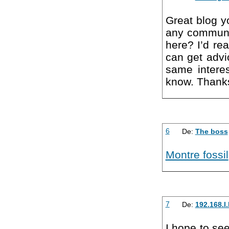
Great blog y
any communi
here? I’d rea
can get advi
same intere
know. Thanks
6
De:
The boss
Montre fossil
7
De:
192.168.l.
I hope to see