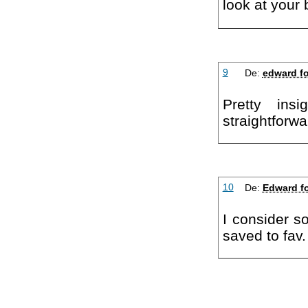
look at your 
9
De:
edward f
Pretty ins
straightforwa
10
De:
Edward f
I consider s
saved to fav