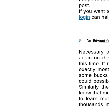
post.
If you want t
login
can hel
8
De:
Edward f
Necessary t
again on th
this time. It
exactly mos
some bucks f
could possib
Similarly, t
know that mo
to learn muc
thousands m