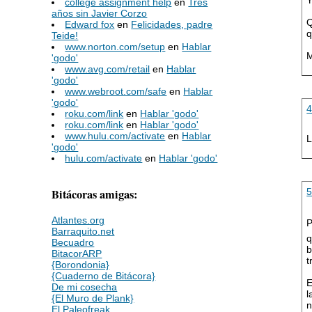
Y
college assignment help
en
Tres
años sin Javier Corzo
Q
Edward fox
en
Felicidades, padre
q
Teide!
www.norton.com/setup
en
Hablar
M
'godo'
www.avg.com/retail
en
Hablar
'godo'
www.webroot.com/safe
en
Hablar
'godo'
roku.com/link
en
Hablar 'godo'
roku.com/link
en
Hablar 'godo'
www.hulu.com/activate
en
Hablar
L
'godo'
hulu.com/activate
en
Hablar 'godo'
Bitácoras amigas:
Atlantes.org
P
Barraquito.net
q
Becuadro
b
BitacorARP
t
{Borondonia}
{Cuaderno de Bitácora}
E
De mi cosecha
l
{El Muro de Plank}
n
El Paleofreak