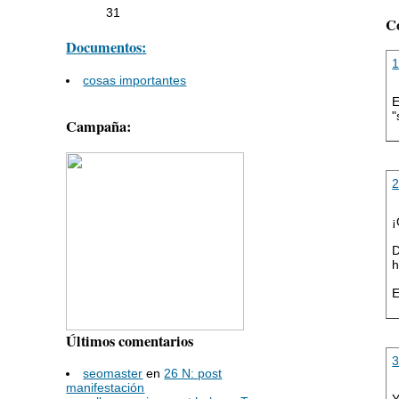
31
C
Documentos:
cosas importantes
E
"
Campaña:
¡
D
h
E
Últimos comentarios
seomaster
en
26 N: post
manifestación