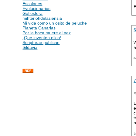
Escalones
E
Evolucionarios
Gofiosfera
mihteriohdelasiensia
Mi vida como un osito de peluche
Planeta Canarias
Por la boca muere el pez
¡Que inventen ellos!
Scripturae publicae
W
Sildavia
h
s
Y
E
e
c
t
r
¿