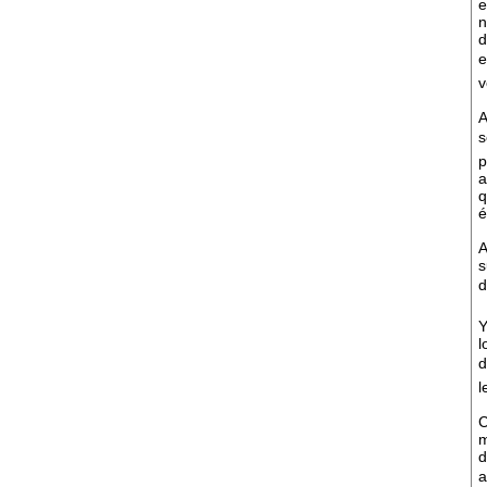
e
n
d
e
v
A
s
p
a
q
é
A
s
d
Y
l
d
l
C
m
d
a