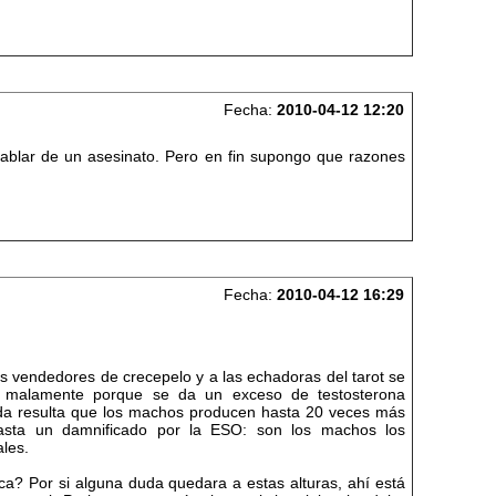
Fecha:
2010-04-12 12:20
hablar de un asesinato. Pero en fin supongo que razones
Fecha:
2010-04-12 16:29
los vendedores de crecepelo y a las echadoras del tarot se
na malamente porque se da un exceso de testosterona
vida resulta que los machos producen hasta 20 veces más
 hasta un damnificado por la ESO: son los machos los
ales.
ica? Por si alguna duda quedara a estas alturas, ahí está