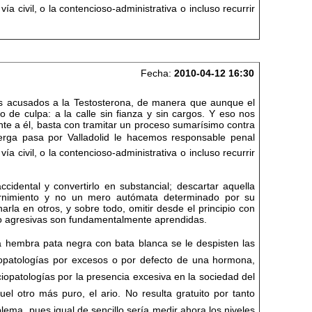
vía civil, o la contencioso-administrativa o incluso recurrir
Fecha:
2010-04-12 16:30
os acusados a la Testosterona, de manera que aunque el
 de culpa: a la calle sin fianza y sin cargos. Y eso nos
te a él, basta con tramitar un proceso sumarísimo contra
uerga pasa por Valladolid le hacemos responsable penal
vía civil, o la contencioso-administrativa o incluso recurrir
idental y convertirlo en substancial; descartar aquella
ernimiento y no un mero autómata determinado por su
arla en otros, y sobre todo, omitir desde el principio con
no agresivas son fundamentalmente aprendidas.
ta hembra pata negra con bata blanca se le despisten las
ciopatologías por excesos o por defecto de una hormona,
opatologías por la presencia excesiva en la sociedad del
uel otro más puro, el ario. No resulta gratuito por tanto
blema, pues igual de sencillo sería medir ahora los niveles