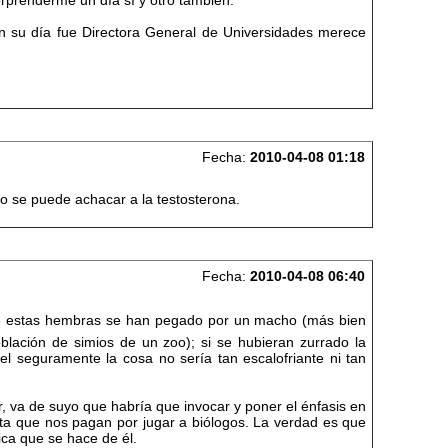
orprenderme un día sí y otro también.
en su día fue Directora General de Universidades merece
Fecha:
2010-04-08 01:18
 se puede achacar a la testosterona.
Fecha:
2010-04-08 06:40
 que estas hembras se han pegado por un macho (más bien
ación de simios de un zoo); si se hubieran zurrado la
l seguramente la cosa no sería tan escalofriante ni tan
r, va de suyo que habría que invocar y poner el énfasis en
lta que nos pagan por jugar a biólogos. La verdad es que
ica que se hace de él.