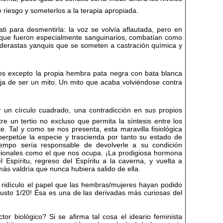
iesgo y someterlos a la terapia apropiada.
ti para desmentirla: la voz se volvía aflautada, pero en
a que fueron especialmente sanguinarios, combatían como
pederastas yanquis que se someten a castración química y
odos excepto la propia hembra pata negra con bata blanca
 deja de ser un mito. Un mito que acaba volviéndose contra
r un círculo cuadrado, una contradicción en sus propios
re un tertio no excluso que permita la síntesis entre los
 Tal y como se nos presenta, esta maravilla fisiológica
 perpetúe la especie y trascienda por tanto su estado de
iempo sería responsable de devolverle a su condición
cionales como el que nos ocupa. ¡La prodigiosa hormona
Espíritu, regreso del Espíritu a la caverna, y vuelta a
ás valdría que nunca hubiera salido de ella.
l ridículo el papel que las hembras/mujeres hayan podido
justo 1/20! Ésa es una de las derivadas más curiosas del
r biológico? Si se afirma tal cosa el ideario feminista