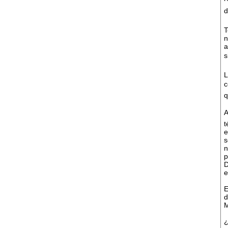
d
T
n
a
s
L
c
q

t
e
s
n
p
D
e
E
d
M
¿