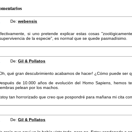
omentarios
1
De:
webensis
fectivamente, si uno pretende explicar estas cosas "zoológicamen
supervivencia de la especie", es normal que se quede pasmadísimo.
2
De:
Gil & Pollatos
Oh, qué gran descubrimiento acabamos de hacer! ¿Cómo puede ser q
espués de 10.000 años de evolución del Homo Sapiens, hemos ten
embras pelean por los machos.
stoy tan horrorizado que creo que pospondré para mañana mi cita con
3
De:
Gil & Pollatos