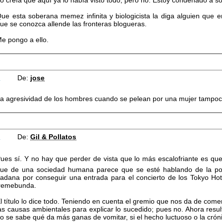
o creía que aquí ya lo había visto todo, pero no. Estoy condenado a s
ue esta soberana memez infinita y biologicista la diga alguien que 
ue se conozca allende las fronteras blogueras.
e pongo a ello.
4
De:
jose
a agresividad de los hombres cuando se pelean por una mujer tampoco
5
De:
Gil & Pollatos
ues sí. Y no hay que perder de vista que lo más escalofriante es
ue de una sociedad humana parece que se esté hablando de la pobl
adana por conseguir una entrada para el concierto de los Tokyo Hote
remebunda.
l título lo dice todo. Teniendo en cuenta el gremio que nos da de come
as causas ambientales para explicar lo sucedido; pues no. Ahora resu
o se sabe qué da más ganas de vomitar, si el hecho luctuoso o la crón