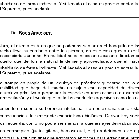
ubsidiario de forma indirecta. Y si llegado el caso es preciso agotar la 
l Supremo, pues adelante.
8
De:
Boris Aquelarre
laro, el dilema está en que no podemos sentar en el banquillo de l
acho lleve su cerebrito entre las piernas, en este caso queda exento
esconcierta aún más. En realidad no es necesario acusarle directamen
quello que de forma natural le define y aprovechando que el Pis
ubsidiario de forma indirecta. Y si llegado el caso es preciso agotar la 
l Supremo, pues adelante.
a trampa es propia de un leguleyo en prácticas: quedarse con lo acc
osibilidad que haga del macho un sujeto con capacidad de disc
aturaleza primitiva a perpetuar la especie en unos casos o a extermin
remeditación y alevosía que tanto las conductas agresivas como las 
eniendo en cuenta su herencia intelectual, no nos extraña que a es
onsecuencias de semejante esencialismo biológico. Derivar hoy so
os recuerda, como no podía ser menos, a quienes ayer derivaban soci
gen corrompido (judío, gitano, homosexual, etc) en detrimento de aq
ecordar la solución final que adoptaron entonces para erradicar el pro