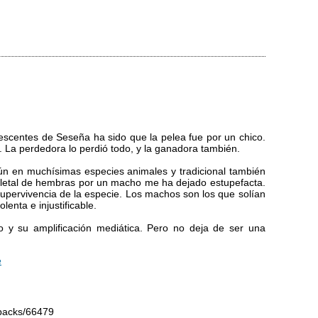
lescentes de Seseña ha sido que la pelea fue por un chico.
. La perdedora lo perdió todo, y la ganadora también.
n en muchísimas especies animales y tradicional también
 letal de hembras por un macho me ha dejado estupefacta.
 supervivencia de la especie. Los machos son los que solían
enta e injustificable.
 y su amplificación mediática. Pero no deja de ser una
e
kbacks/66479