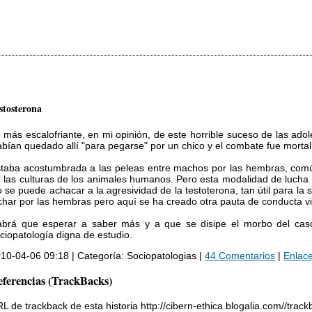
stosterona
 más escalofriante, en mi opinión, de este horrible suceso de las ado
bían quedado allí "para pegarse" por un chico y el combate fue mortal
taba acostumbrada a las peleas entre machos por las hembras, comú
 las culturas de los animales humanos. Pero esta modalidad de lucha
 se puede achacar a la agresividad de la testoterona, tan útil para la
char por las hembras pero aquí se ha creado otra pauta de conducta viol
brá que esperar a saber más y a que se disipe el morbo del caso
ciopatología digna de estudio.
10-04-06 09:18 | Categoría: Sociopatologias |
44 Comentarios
|
Enlac
ferencias (TrackBacks)
L de trackback de esta historia http://cibern-ethica.blogalia.com//trac