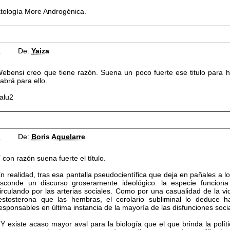
tología More Androgénica.
6
De:
Yaiza
ebensi creo que tiene razón. Suena un poco fuerte ese titulo para 
abrá para ello.
alu2
7
De:
Boris Aquelarre
 con razón suena fuerte el título.
n realidad, tras esa pantalla pseudocientífica que deja en pañales a 
sconde un discurso groseramente ideológico: la especie funcio
irculando por las arterias sociales. Como por una casualidad de la 
estosterona que las hembras, el corolario subliminal lo deduce
esponsables en última instancia de la mayoría de las disfunciones soci
Y existe acaso mayor aval para la biología que el que brinda la polít