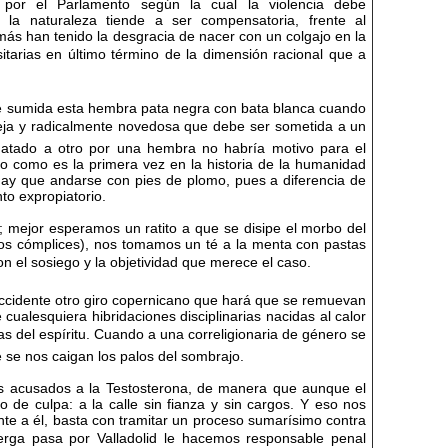
 por el Parlamento según la cual la violencia debe
la naturaleza tiende a ser compensatoria, frente al
ás han tenido la desgracia de nacer con un colgajo en la
itarias en último término de la dimensión racional que a
e ve sumida esta hembra pata negra con bata blanca cuando
leja y radicalmente novedosa que debe ser sometida a un
matado a otro por una hembra no habría motivo para el
ro como es la primera vez en la historia de la humanidad
ay que andarse con pies de plomo, pues a diferencia de
to expropiatorio.
; mejor esperamos un ratito a que se disipe el morbo del
os cómplices), nos tomamos un té a la menta con pastas
 el sosiego y la objetividad que merece el caso.
Occidente otro giro copernicano que hará que se remuevan
e cualesquiera hibridaciones disciplinarias nacidas al calor
s del espíritu. Cuando a una correligionaria de género se
 se nos caigan los palos del sombrajo.
os acusados a la Testosterona, de manera que aunque el
 de culpa: a la calle sin fianza y sin cargos. Y eso nos
te a él, basta con tramitar un proceso sumarísimo contra
uerga pasa por Valladolid le hacemos responsable penal