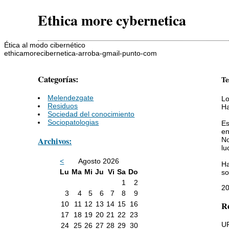
Ethica more cybernetica
Ética al modo cibernético
ethicamorecibernetica-arroba-gmail-punto-com
Categorías:
Te
Melendezgate
Lo
Residuos
Ha
Sociedad del conocimiento
Sociopatologias
Es
en
Archivos:
No
lu
<
Agosto 2026
Ha
Lu
Ma
Mi
Ju
Vi
Sa
Do
so
1
2
20
3
4
5
6
7
8
9
10
11
12
13
14
15
16
Re
17
18
19
20
21
22
23
UR
24
25
26
27
28
29
30