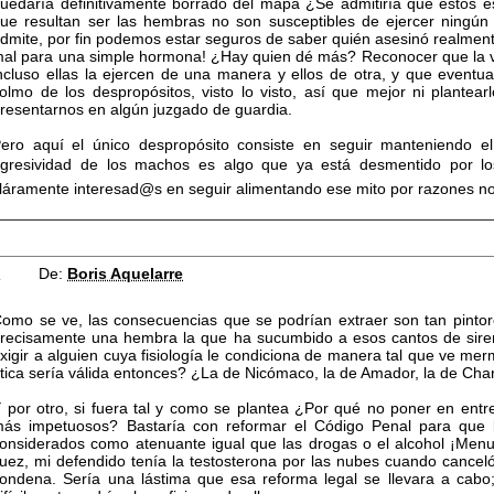
uedaría definitivamente borrado del mapa ¿Se admitiría que estos es
ue resultan ser las hembras no son susceptibles de ejercer ningún 
dmite, por fin podemos estar seguros de saber quién asesinó realmen
al para una simple hormona! ¿Hay quien dé más? Reconocer que la vio
ncluso ellas la ejercen de una manera y ellos de otra, y que eventu
olmo de los despropósitos, visto lo visto, así que mejor ni plan
resentarnos en algún juzgado de guardia.
ero aquí el único despropósito consiste en seguir manteniendo el 
gresividad de los machos es algo que ya está desmentido por los ci
láramente interesad@s en seguir alimentando ese mito por razones no
9
De:
Boris Aquelarre
omo se ve, las consecuencias que se podrían extraer son tan pinto
recisamente una hembra la que ha sucumbido a esos cantos de sire
xigir a alguien cuya fisiología le condiciona de manera tal que ve me
tica sería válida entonces? ¿La de Nicómaco, la de Amador, la de Cha
 por otro, si fuera tal y como se plantea ¿Por qué no poner en entr
ás impetuosos? Bastaría con reformar el Código Penal para que l
onsiderados como atenuante igual que las drogas o el alcohol ¡Menud
uez, mi defendido tenía la testosterona por las nubes cuando canceló
ondena. Sería una lástima que esa reforma legal se llevara a cabo