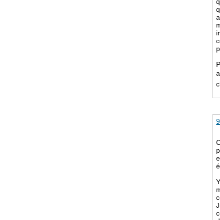
q
q
a
m
i
c
p
P
a
c
C
p
e
é
Y
m
c
J
c